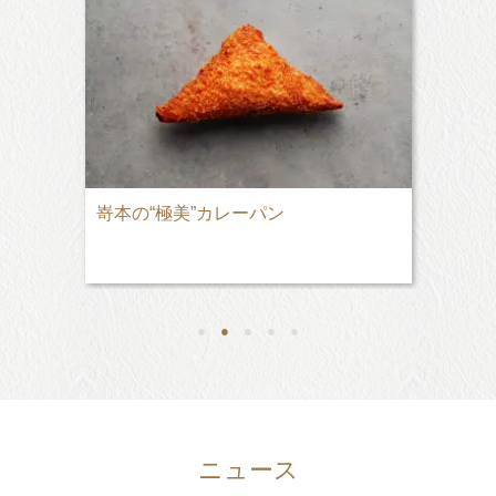
嵜本の“極美”カレーパン
●
●
●
●
●
ニュース