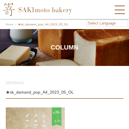
Home
★sk_damand_pop_A4_2023_05_OL
COLUMN
2023/04/10
★sk_damand_pop_A4_2023_05_OL