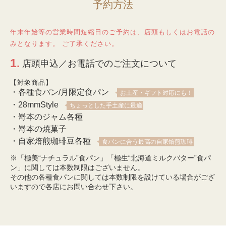
予約方法
年末年始等の営業時間短縮日のご予約は、店頭もしくはお電話の
みとなります。 ご了承ください。
1.
店頭申込／お電話でのご注文について
【対象商品】
・各種食パン/月限定食パン
お土産・ギフト対応にも！
・28mmStyle
ちょっとした手土産に最適
・嵜本のジャム各種
・嵜本の焼菓子
・自家焙煎珈琲豆各種
食パンに合う最高の自家焙煎珈琲
※「極美“ナチュラル”食パン」「極生“北海道ミルクバター”食パ
ン」に関しては本数制限はございません。
その他の各種食パンに関しては本数制限を設けている場合がござ
いますので各店にお問い合わせ下さい。