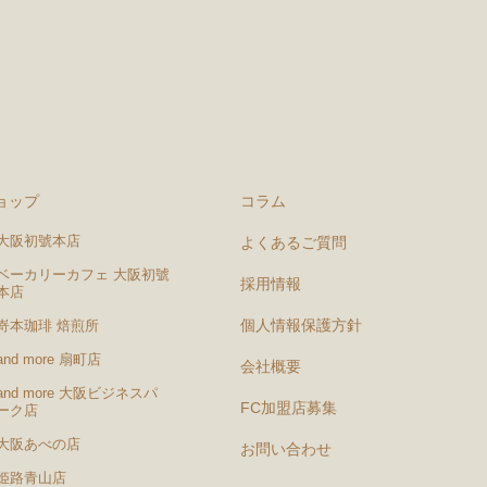
ョップ
コラム
大阪初號本店
よくあるご質問
ベーカリーカフェ 大阪初號
採用情報
本店
個人情報保護方針
嵜本珈琲 焙煎所
and more 扇町店
会社概要
and more 大阪ビジネスパ
FC加盟店募集
ーク店
大阪あべの店
お問い合わせ
姫路青山店