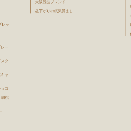
大阪難波ブレンド
昼下がりの眠気覚まし
ブレッ
プレー
ピスタ
塩キャ
チョコ
と胡桃
ー