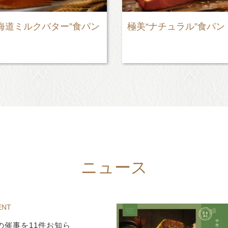
海道ミルクバター”食パン
極美“ナチュラル”食パン
ニュース
ENT
の催事を11件お知ら