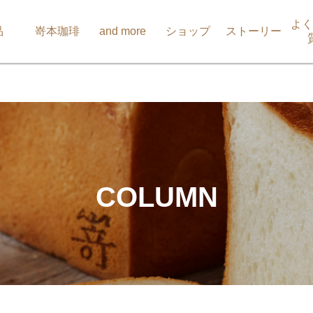
よく
品
嵜本珈琲
and more
ショップ
ストーリー
COLUMN