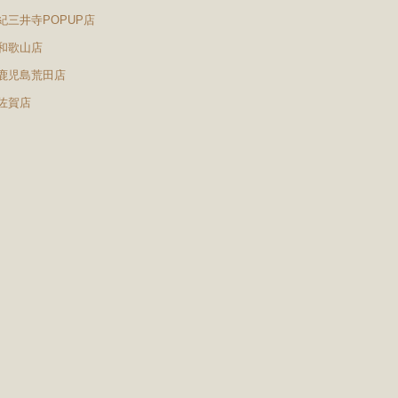
紀三井寺POPUP店
和歌山店
鹿児島荒田店
佐賀店