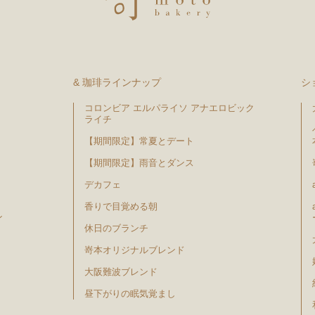
& 珈琲ラインナップ
シ
コロンビア エルパライソ アナエロビック
ライチ
【期間限定】常夏とデート
【期間限定】雨音とダンス
デカフェ
香りで目覚める朝
ン
休日のブランチ
嵜本オリジナルブレンド
大阪難波ブレンド
昼下がりの眠気覚まし