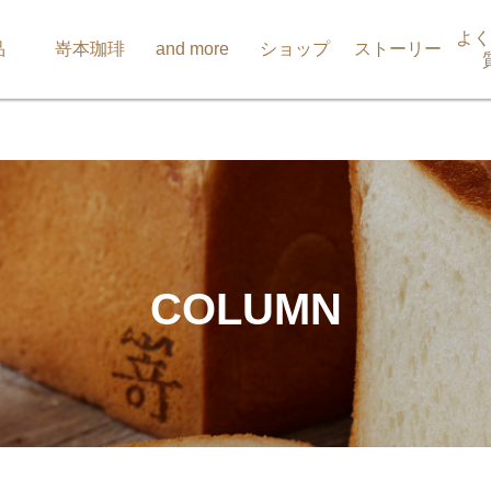
よく
品
嵜本珈琲
and more
ショップ
ストーリー
COLUMN