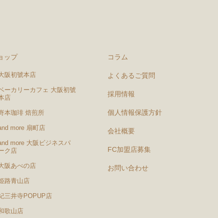
ョップ
コラム
大阪初號本店
よくあるご質問
ベーカリーカフェ 大阪初號
採用情報
本店
個人情報保護方針
嵜本珈琲 焙煎所
and more 扇町店
会社概要
and more 大阪ビジネスパ
FC加盟店募集
ーク店
大阪あべの店
お問い合わせ
姫路青山店
紀三井寺POPUP店
和歌山店