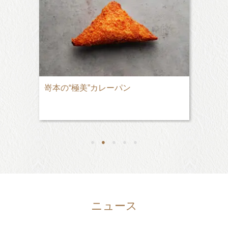
嵜本の“極美”カレーパン
●
●
●
●
●
ニュース