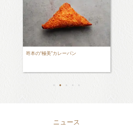
嵜本の“極美”カレーパン
●
●
●
●
●
ニュース