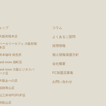
ョップ
コラム
大阪初號本店
よくあるご質問
ベーカリーカフェ 大阪初號
採用情報
本店
個人情報保護方針
嵜本珈琲 焙煎所
and more 扇町店
会社概要
and more 大阪ビジネスパ
FC加盟店募集
ーク店
大阪あべの店
お問い合わせ
姫路青山店
紀三井寺POPUP店
和歌山店