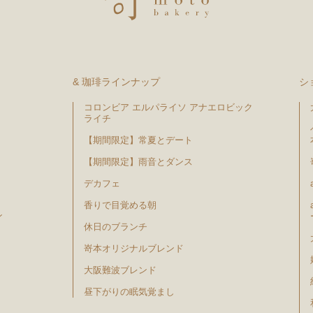
& 珈琲ラインナップ
シ
コロンビア エルパライソ アナエロビック
ライチ
【期間限定】常夏とデート
【期間限定】雨音とダンス
デカフェ
香りで目覚める朝
ン
休日のブランチ
嵜本オリジナルブレンド
大阪難波ブレンド
昼下がりの眠気覚まし