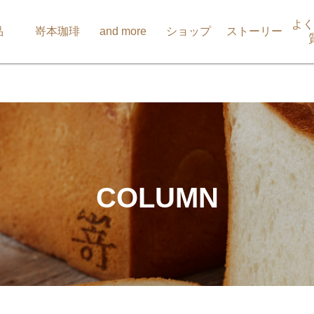
よく
品
嵜本珈琲
and more
ショップ
ストーリー
COLUMN