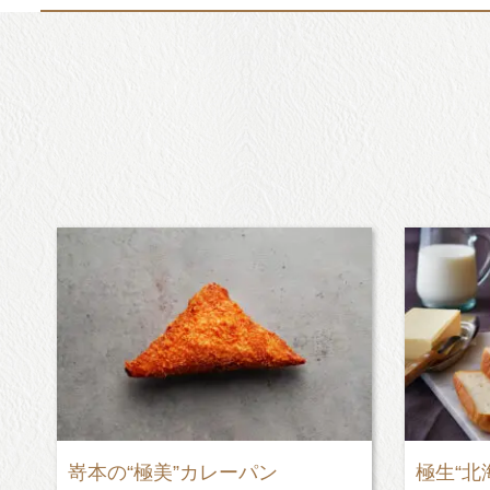
極生“北海道ミルクバター”食パン
極美“ナ