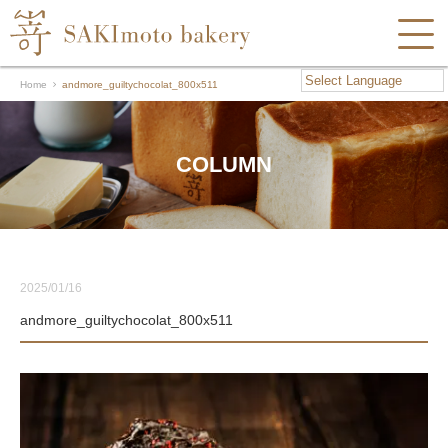
Home
andmore_guiltychocolat_800x511
COLUMN
2025/01/16
andmore_guiltychocolat_800x511