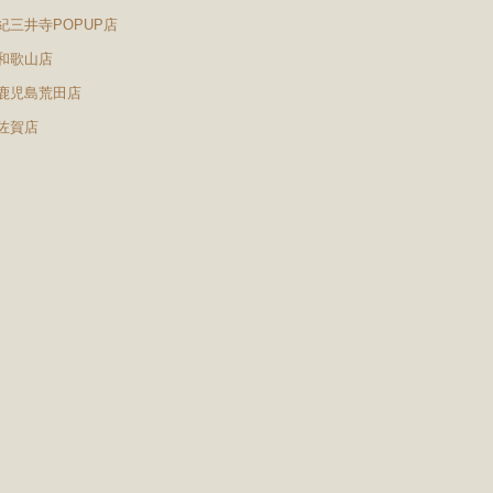
紀三井寺POPUP店
和歌山店
鹿児島荒田店
佐賀店