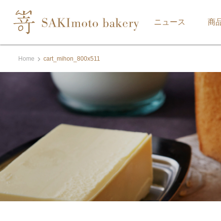
ニュース
商
Home
cart_mihon_800x511