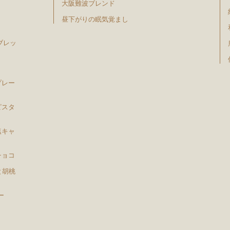
大阪難波ブレンド
昼下がりの眠気覚まし
ブレッ
プレー
ピスタ
塩キャ
チョコ
と胡桃
ー