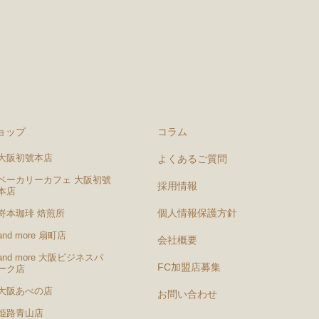
ョップ
コラム
大阪初號本店
よくあるご質問
ベーカリーカフェ 大阪初號
採用情報
本店
個人情報保護方針
嵜本珈琲 焙煎所
and more 扇町店
会社概要
and more 大阪ビジネスパ
FC加盟店募集
ーク店
大阪あべの店
お問い合わせ
姫路青山店