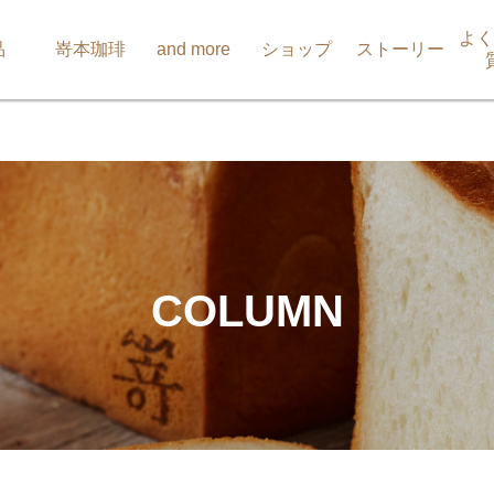
よく
品
嵜本珈琲
and more
ショップ
ストーリー
COLUMN