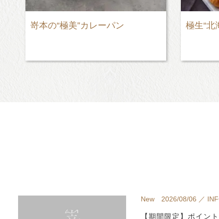
極生“北海道ミルクバター”食パン
極美“
New 2026/08/06 ／ IN
【期間限定】ポイント