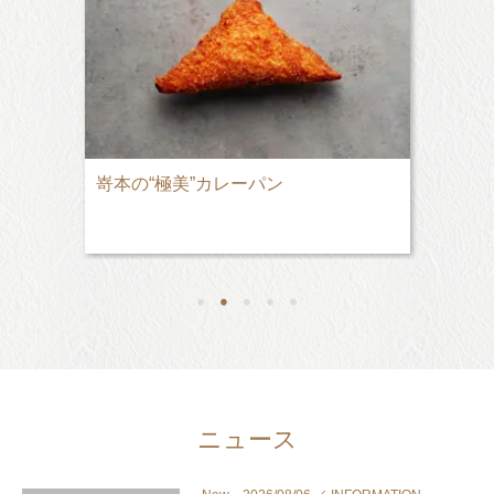
嵜本の“極美”カレーパン
●
●
●
●
●
ニュース