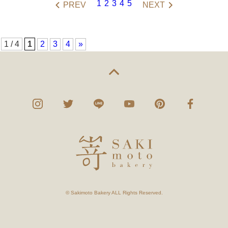
1
2
3
4
5
PREV
NEXT
1 / 4
1
2
3
4
»
© Sakimoto Bakery ALL Rights Reserved.