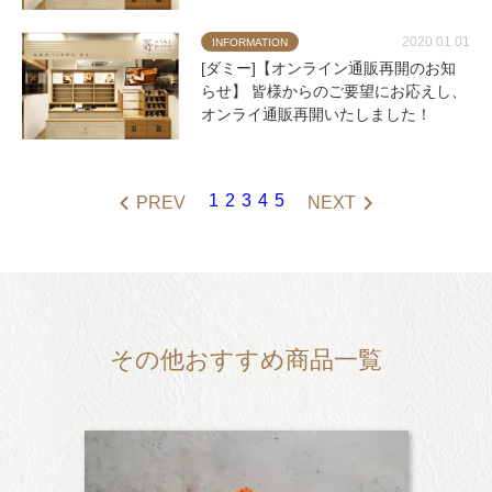
2020.01.01
INFORMATION
[ダミー]【オンライン通販再開のお知
らせ】 皆様からのご要望にお応えし、
オンライ通販再開いたしました！
1
2
3
4
5
PREV
NEXT
その他おすすめ商品一覧