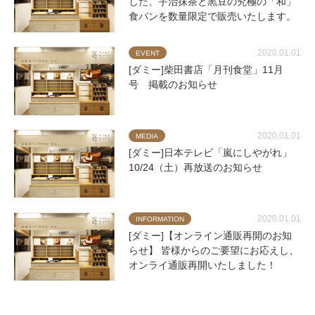
した、宇治抹茶と黒豆の究極の「和」
食パンを数量限定で販売いたします。
2020.01.01
EVENT
[ダミー]柴田書店「月刊食堂」11月
号 掲載のお知らせ
2020.01.01
MEDIA
[ダミー]日本テレビ「嵐にしやがれ」
10/24（土）再放送のお知らせ
2020.01.01
INFORMATION
[ダミー]【オンライン通販再開のお知
らせ】 皆様からのご要望にお応えし、
オンライ通販再開いたしました！