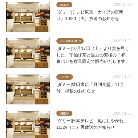
2020.12.30
MEDIA
[ダミー]テレビ東京「ガイアの夜明
け」10/20（火）放送のお知らせ
2020.01.01
INFORMATION
[ダミー]10月17日（土）より贅を尽く
した、宇治抹茶と黒豆の究極の「和」
食パンを数量限定で販売いたします。
2020.01.01
EVENT
[ダミー]柴田書店「月刊食堂」11月
号 掲載のお知らせ
2020.01.01
MEDIA
[ダミー]日本テレビ「嵐にしやがれ」
10/24（土）再放送のお知らせ