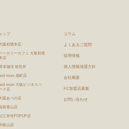
ョップ
コラム
大阪初號本店
よくあるご質問
ベーカリーカフェ 大阪初號
採用情報
本店
個人情報保護方針
嵜本珈琲 焙煎所
and more 扇町店
会社概要
and more 大阪ビジネスパ
FC加盟店募集
ーク店
大阪あべの店
お問い合わせ
姫路青山店
紀三井寺POPUP店
和歌山店