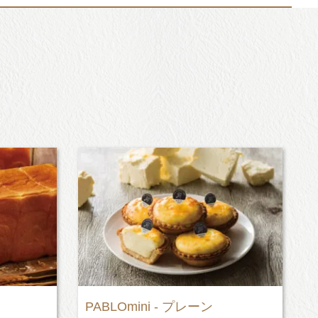
ーン
“極生”クリームあんパン