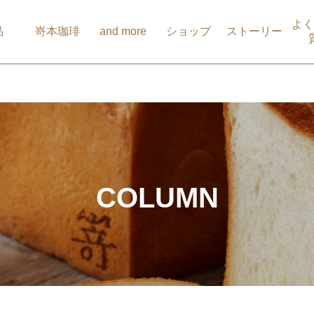
よく
品
嵜本珈琲
and more
ショップ
ストーリー
COLUMN