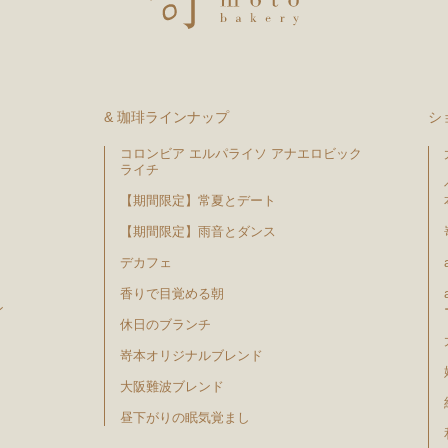
& 珈琲ラインナップ
シ
コロンビア エルパライソ アナエロビック
ライチ
【期間限定】常夏とデート
【期間限定】雨音とダンス
デカフェ
香りで目覚める朝
ン
休日のブランチ
嵜本オリジナルブレンド
大阪難波ブレンド
昼下がりの眠気覚まし