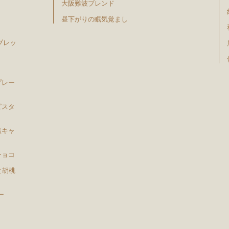
大阪難波ブレンド
昼下がりの眠気覚まし
ブレッ
プレー
ピスタ
塩キャ
チョコ
と胡桃
ー