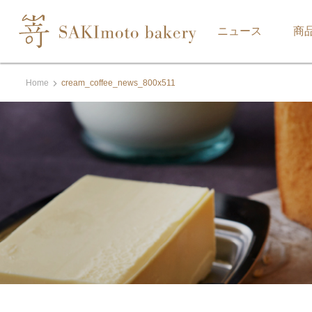
ニュース
商
Home
cream_coffee_news_800x511