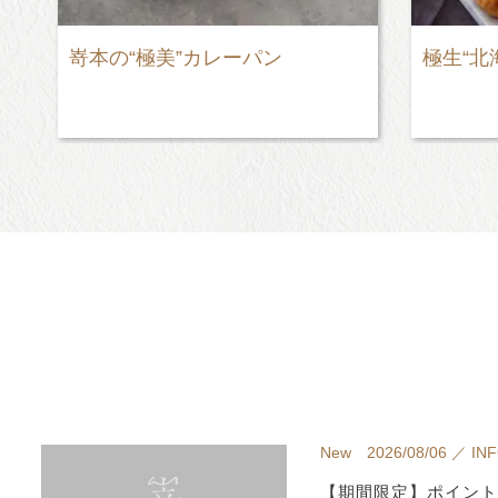
極生“北海道ミルクバター”食パン
極美“
New 2026/08/06 ／ IN
【期間限定】ポイント