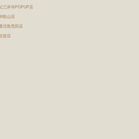
紀三井寺POPUP店
和歌山店
鹿児島荒田店
佐賀店