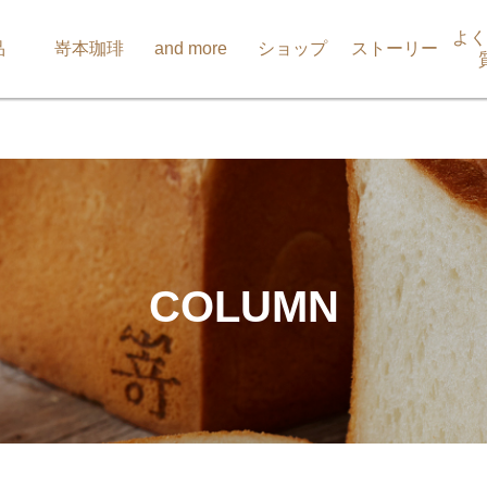
よく
品
嵜本珈琲
and more
ショップ
ストーリー
COLUMN