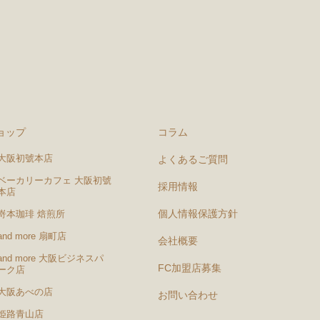
ョップ
コラム
大阪初號本店
よくあるご質問
ベーカリーカフェ 大阪初號
採用情報
本店
個人情報保護方針
嵜本珈琲 焙煎所
and more 扇町店
会社概要
and more 大阪ビジネスパ
FC加盟店募集
ーク店
大阪あべの店
お問い合わせ
姫路青山店