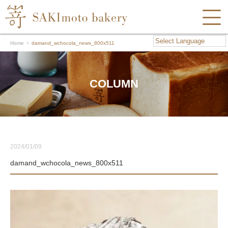
Home
damand_wchocola_news_800x511
COLUMN
2024/01/09
damand_wchocola_news_800x511