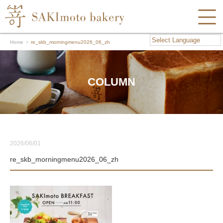
Home
re_skb_morningmenu2026_06_zh
COLUMN
2026/06/01
re_skb_morningmenu2026_06_zh