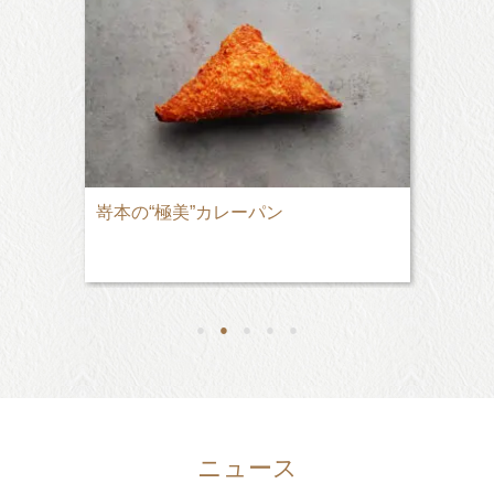
嵜本の“極美”カレーパン
●
●
●
●
●
ニュース