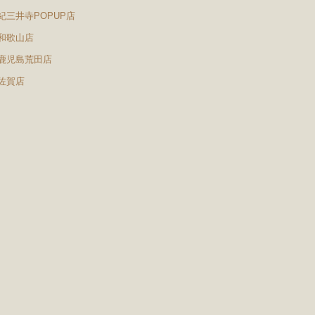
紀三井寺POPUP店
和歌山店
鹿児島荒田店
佐賀店