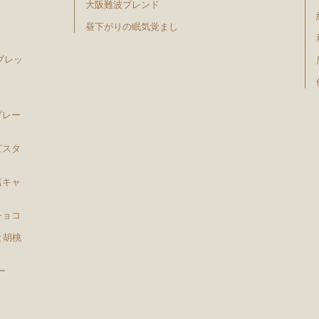
大阪難波ブレンド
昼下がりの眠気覚まし
ブレッ
プレー
ピスタ
塩キャ
チョコ
と胡桃
ー