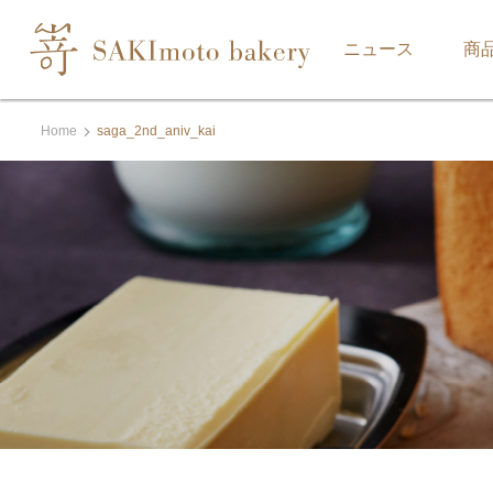
ニュース
商
Home
saga_2nd_aniv_kai