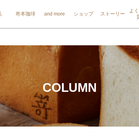
よく
品
嵜本珈琲
and more
ショップ
ストーリー
COLUMN