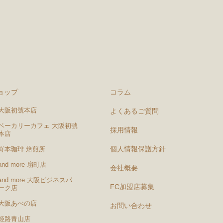
ョップ
コラム
大阪初號本店
よくあるご質問
ベーカリーカフェ 大阪初號
採用情報
本店
個人情報保護方針
嵜本珈琲 焙煎所
and more 扇町店
会社概要
and more 大阪ビジネスパ
FC加盟店募集
ーク店
大阪あべの店
お問い合わせ
姫路青山店