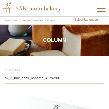
Home
sk_2_box_pass_naname_427x290
COLUMN
2024/03/13
sk_2_box_pass_naname_427x290