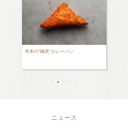
嵜本の“極美”カレーパン
●
●
●
●
●
ニュース