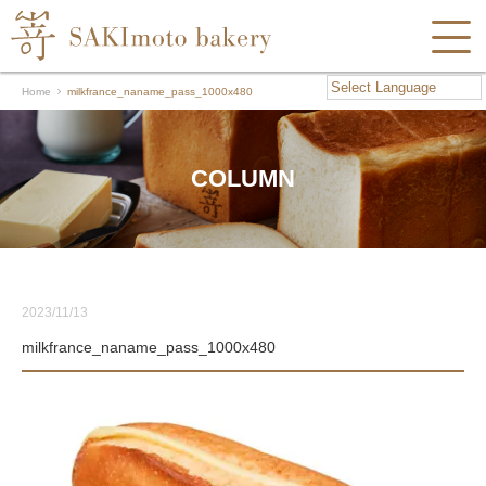
Home
milkfrance_naname_pass_1000x480
COLUMN
2023/11/13
milkfrance_naname_pass_1000x480