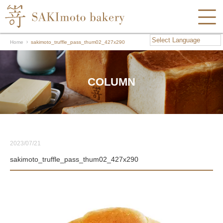
Home
sakimoto_truffle_pass_thum02_427x290
COLUMN
2023/07/21
sakimoto_truffle_pass_thum02_427x290