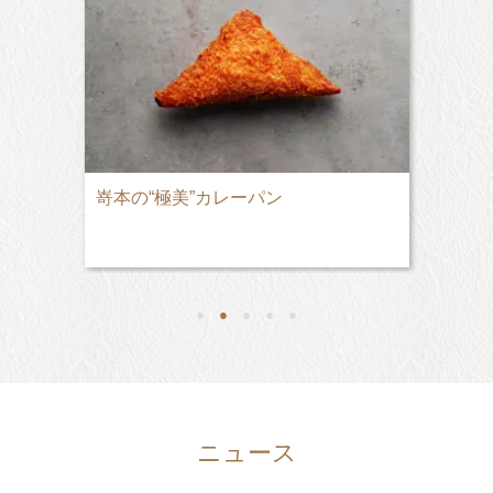
嵜本の“極美”カレーパン
●
●
●
●
●
ニュース