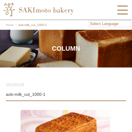
Home
aob-milk_cut_1000-1
COLUMN
2022/01/20
aob-milk_cut_1000-1