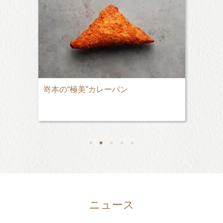
嵜本の“極美”カレーパン
●
●
●
●
●
ニュース