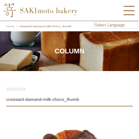
Home
croissant-damand-milk-choco_thumb
COLUMN
2023/01/24
croissant-damand-milk-choco_thumb