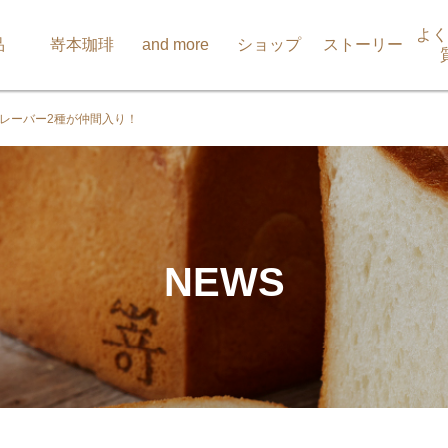
よく
品
嵜本珈琲
and more
ショップ
ストーリー
フレーバー2種が仲間入り！
NEWS