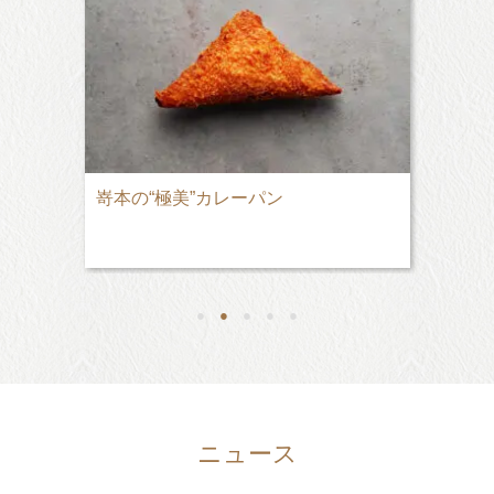
嵜本の“極美”カレーパン
●
●
●
●
●
ニュース