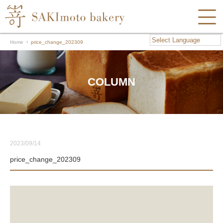
Home
price_change_202309
COLUMN
2023/09/14
price_change_202309