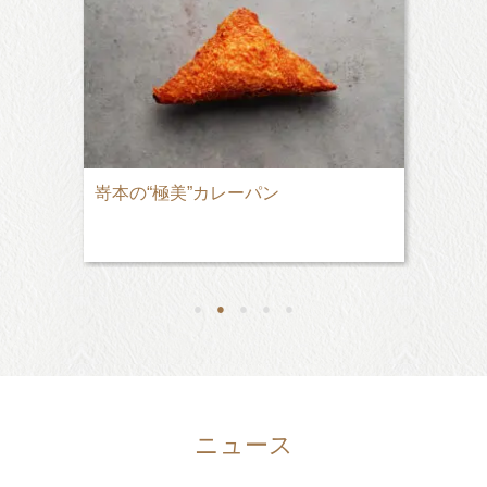
嵜本の“極美”カレーパン
●
●
●
●
●
ニュース