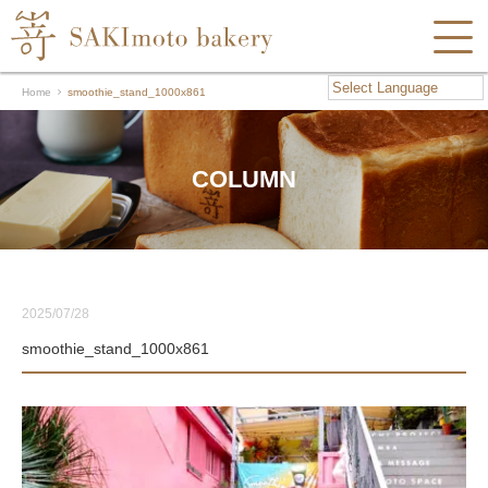
Home
smoothie_stand_1000x861
COLUMN
2025/07/28
smoothie_stand_1000x861