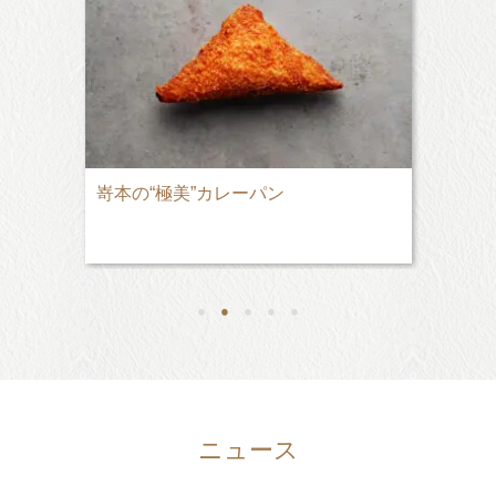
嵜本の“極美”カレーパン
●
●
●
●
●
ニュース