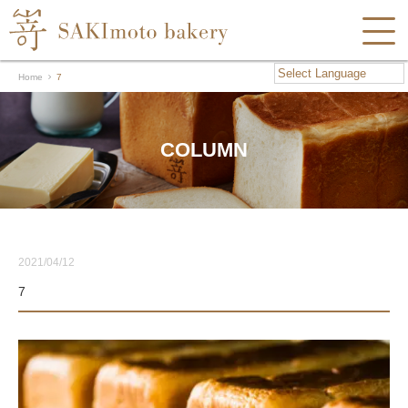
Home
7
COLUMN
2021/04/12
7