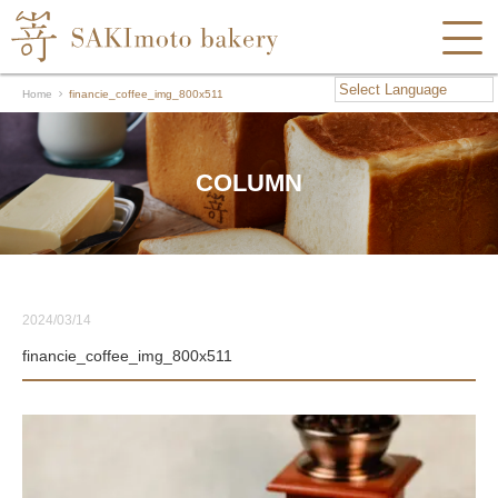
Home
financie_coffee_img_800x511
COLUMN
2024/03/14
financie_coffee_img_800x511