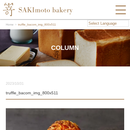
Home
truffle_bacom_img_800x511
COLUMN
2023/10/31
truffle_bacom_img_800x511