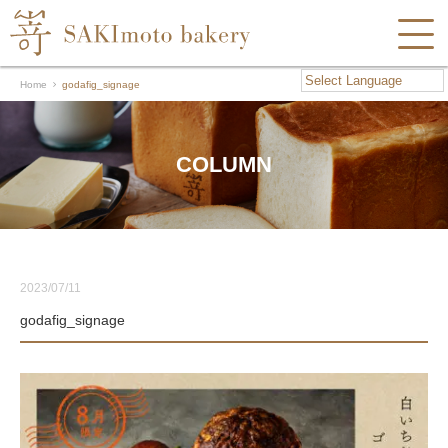
Home
godafig_signage
COLUMN
2023/07/11
godafig_signage